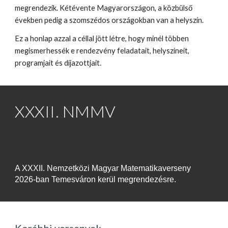
megrendezik. Kétévente Magyarországon, a közbülső
években pedig a szomszédos országokban van a helyszín.
Ez a honlap azzal a céllal jött létre, hogy minél többen
megismerhessék e rendezvény feladatait, helyszíneit,
programjait és díjazottjait.
XXXII. NMMV
A XXXII. Nemzetközi Magyar Matematikaverseny
2026-ban Temesváron kerül megrendezésre.