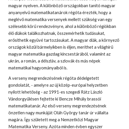
magyar nyelven. A különböző országokban tanító magyar
anyanyelvű matematikatanárok régóta érezték, hogy a
meglévő matematika versenyek mellett szükség van egy
szélesebb körű rendezvényre, ahol a különböző régiókban
élő diákok találkozhatnak, összemérhetik tudásukat,
erősíthetik együvé tartozásukat. A magyar diák, a környező
országok közül bármelyikben is éljen, meríthet a világhírű
magyar matematika gazdag kincsestárából, valamint az
ukrán, a román, a délszláv, a szlovák és más népek
matematikai hagyományaiból is.
A verseny megrendezésének régóta dédelgetett
gondolatát, - amelyre az új közép-európai helyzetben
nyílott lehetőség - az 1991-es szegedi Rátz László
Vándorgyűlésen fejtette ki Bencze Mihály brassói
matematikatanár. Az első verseny megrendezésének
önzetlen nagy munkáját Oláh György tanár úr vállalta
magára. Így született meg a Nemzetközi Magyar
Matematika Verseny. Azóta minden évben egyszer