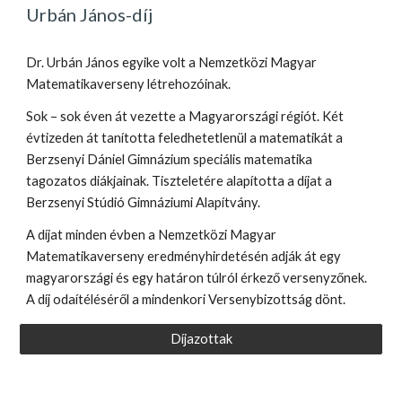
Urbán János-díj
Dr. Urbán János egyike volt a Nemzetközi Magyar
Matematikaverseny létrehozóinak.
Sok – sok éven át vezette a Magyarországi régiót. Két
évtizeden át tanította feledhetetlenül a matematikát a
Berzsenyi Dániel Gimnázium speciális matematika
tagozatos diákjainak. Tiszteletére alapította a díjat a
Berzsenyi Stúdió Gimnáziumi Alapítvány.
A díjat minden évben a Nemzetközi Magyar
Matematikaverseny eredményhirdetésén adják át egy
magyarországi és egy határon túlról érkező versenyzőnek.
A díj odaítéléséről a mindenkori Versenybizottság dönt.
Díjazottak