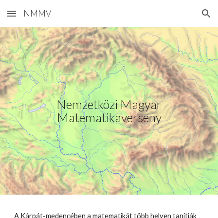
NMMV
Skip to main content
Skip to navigation
Nemzetközi Magyar
Matematikaverseny
A Kárpát-medencében a matematikát több helyen tanítják