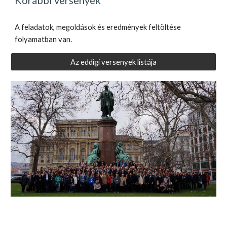
Korábbi versenyek
A feladatok, megoldások és eredmények feltöltése
folyamatban van.
Az eddigi versenyek listája